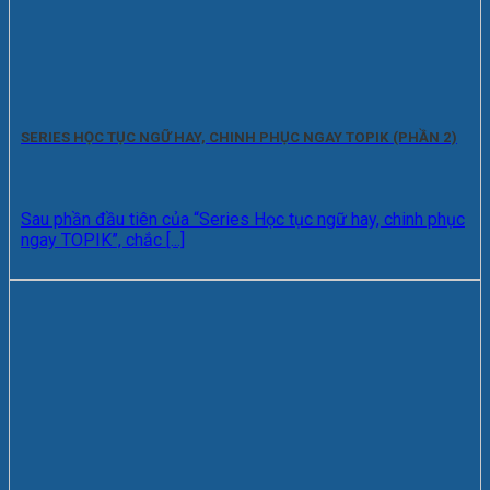
SERIES HỌC TỤC NGỮ HAY, CHINH PHỤC NGAY TOPIK (PHẦN 2)
Sau phần đầu tiên của “Series Học tục ngữ hay, chinh phục
ngay TOPIK”, chắc [...]