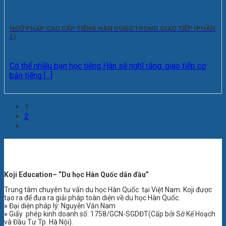
NGỮ PHÁP CAO CẤP TIẾNG HÀN DÙNG TRONG GIAO TIẾP (PHẦN
1)
Có thể nhiều bạn học tiếng Hàn sẽ nghĩ rằng: giao tiếp cơ
bản tiếng [...]
1
2
Koji
Education– “Du học Hàn Quốc dẫn đầu”
Trung tâm chuyên tư vấn du học Hàn Quốc tại Việt Nam. Koji được
tạo ra để đưa ra giải pháp toàn diện về du học Hàn Quốc.
»
Đại diện pháp lý: Nguyễn Văn Nam
»
Giấy phép kinh doanh số: 1758/GCN-SGDĐT(Cấp bởi Sở Kế Hoạch
và Đầu Tư Tp. Hà Nội).