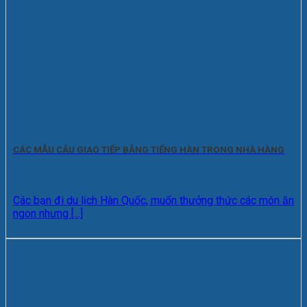
CÁC MẪU CÂU GIAO TIẾP BẰNG TIẾNG HÀN TRONG NHÀ HÀNG
Các bạn đi du lịch Hàn Quốc, muốn thưởng thức các món ăn
ngon nhưng [...]