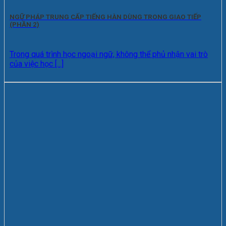
NGỮ PHÁP TRUNG CẤP TIẾNG HÀN DÙNG TRONG GIAO TIẾP
(PHẦN 2)
Trong quá trình học ngoại ngữ, không thể phủ nhận vai trò
của việc học [...]