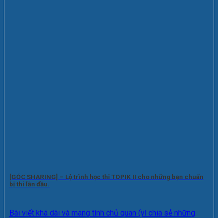
[GÓC SHARING] – Lộ trình học thi TOPIK II cho những bạn chuẩn
bị thi lần đầu.
Bài viết khá dài và mang tính chủ quan (vì chia sẻ những