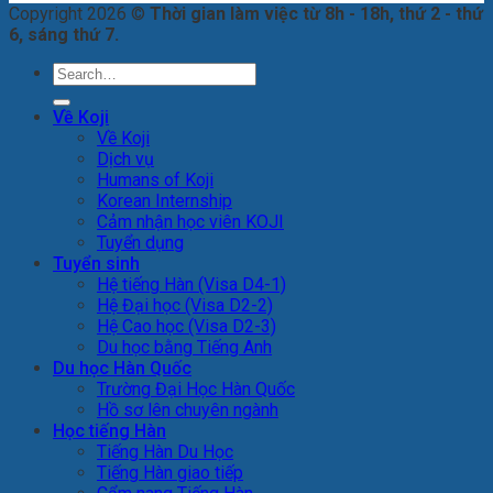
Copyright 2026 ©
Thời gian làm việc từ 8h - 18h, thứ 2 - thứ
6, sáng thứ 7.
Về Koji
Về Koji
Dịch vụ
Humans of Koji
Korean Internship
Cảm nhận học viên KOJI
Tuyển dụng
Tuyển sinh
Hệ tiếng Hàn (Visa D4-1)
Hệ Đại học (Visa D2-2)
Hệ Cao học (Visa D2-3)
Du học bằng Tiếng Anh
Du học Hàn Quốc
Trường Đại Học Hàn Quốc
Hồ sơ lên chuyên ngành
Học tiếng Hàn
Tiếng Hàn Du Học
Tiếng Hàn giao tiếp