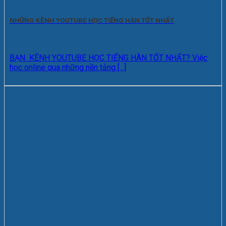
NHỮNG KÊNH YOUTUBE HỌC TIẾNG HÀN TỐT NHẤT
BẠN KÊNH YOUTUBE HỌC TIẾNG HÀN TỐT NHẤT? Việc
học online qua những nền tảng [...]