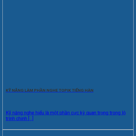
KỸ NĂNG LÀM PHẦN NGHE TOPIK TIẾNG HÀN
Kỹ năng nghe hiểu là một phần cực kỳ quan trọng trong lộ
trình chinh [...]