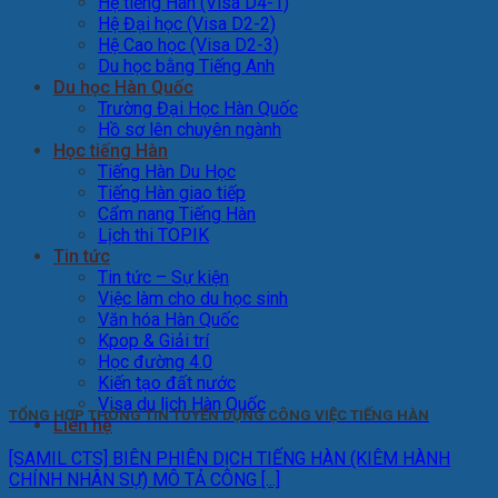
Hệ tiếng Hàn (Visa D4-1)
Hệ Đại học (Visa D2-2)
Hệ Cao học (Visa D2-3)
Du học bằng Tiếng Anh
Du học Hàn Quốc
Trường Đại Học Hàn Quốc
Hồ sơ lên chuyên ngành
Học tiếng Hàn
Tiếng Hàn Du Học
Tiếng Hàn giao tiếp
Cẩm nang Tiếng Hàn
Lịch thi TOPIK
Tin tức
Tin tức – Sự kiện
Việc làm cho du học sinh
Văn hóa Hàn Quốc
Kpop & Giải trí
Học đường 4.0
Kiến tạo đất nước
Visa du lịch Hàn Quốc
TỔNG HỢP THÔNG TIN TUYỂN DỤNG CÔNG VIỆC TIẾNG HÀN
Liên hệ
[SAMIL CTS] BIÊN PHIÊN DỊCH TIẾNG HÀN (KIÊM HÀNH
CHÍNH NHÂN SỰ) MÔ TẢ CÔNG [...]