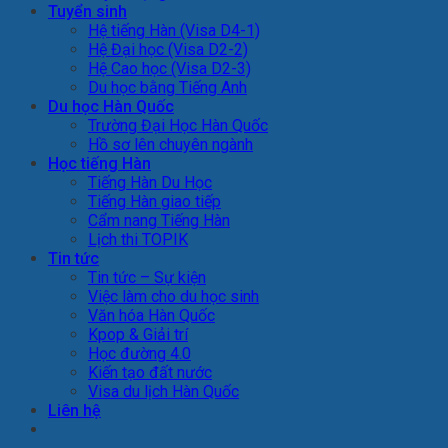
Tuyển sinh
Hệ tiếng Hàn (Visa D4-1)
Hệ Đại học (Visa D2-2)
Hệ Cao học (Visa D2-3)
Du học bằng Tiếng Anh
Du học Hàn Quốc
Trường Đại Học Hàn Quốc
Hồ sơ lên chuyên ngành
Học tiếng Hàn
Tiếng Hàn Du Học
Tiếng Hàn giao tiếp
Cẩm nang Tiếng Hàn
Lịch thi TOPIK
Tin tức
Tin tức – Sự kiện
Việc làm cho du học sinh
Văn hóa Hàn Quốc
Kpop & Giải trí
Học đường 4.0
Kiến tạo đất nước
Visa du lịch Hàn Quốc
Liên hệ