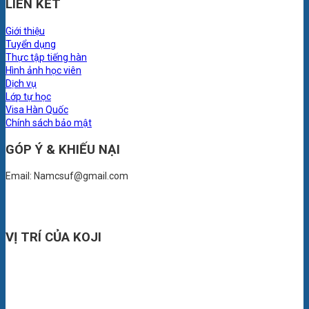
LIÊN KẾT
Giới thiệu
Tuyển dụng
Thực tập tiếng hàn
Hình ảnh học viên
Dịch vụ
Lớp tự học
Visa Hàn Quốc
Chính sách bảo mật
GÓP Ý & KHIẾU NẠI
Email: Namcsuf@gmail.com
VỊ TRÍ CỦA KOJI