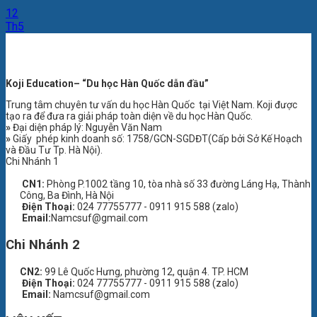
12
Th5
Koji
Education– “Du học Hàn Quốc dẫn đầu”
Trung tâm chuyên tư vấn du học Hàn Quốc tại Việt Nam. Koji được
tạo ra để đưa ra giải pháp toàn diện về du học Hàn Quốc.
»
Đại diện pháp lý: Nguyễn Văn Nam
»
Giấy phép kinh doanh số: 1758/GCN-SGDĐT(Cấp bởi Sở Kế Hoạch
và Đầu Tư Tp. Hà Nội).
Chi Nhánh 1
CN1:
Phòng P.1002 tầng 10, tòa nhà số 33 đường Láng Hạ, Thành
Công, Ba Đình, Hà Nội
Điện Thoại:
024 77755777 - 0911 915 588 (zalo)
Email:
Namcsuf@gmail.com
Chi Nhánh 2
CN2:
99 Lê Quốc Hưng, phường 12, quận 4. TP. HCM
Điện Thoại:
024 77755777 - 0911 915 588 (zalo)
Email:
Namcsuf@gmail.com