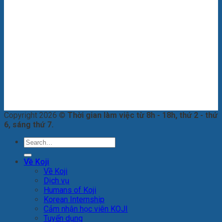
Copyright 2026 ©
Thời gian làm việc từ 8h - 18h, thứ 2 - thứ
6, sáng thứ 7.
Về Koji
Về Koji
Dịch vụ
Humans of Koji
Korean Internship
Cảm nhận học viên KOJI
Tuyển dụng